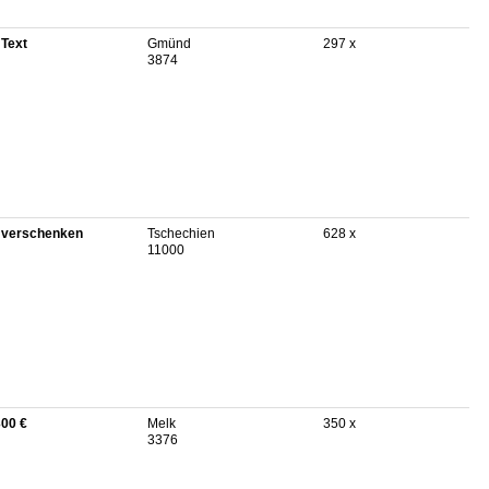
 Text
Gmünd
297 x
3874
 verschenken
Tschechien
628 x
11000
300 €
Melk
350 x
3376