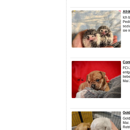
Afri
Ich 
Pedi
sozi
sie 
Cont
FCI-
entg
lieb
Mai 
Gol
Gold
Mai.
Retr