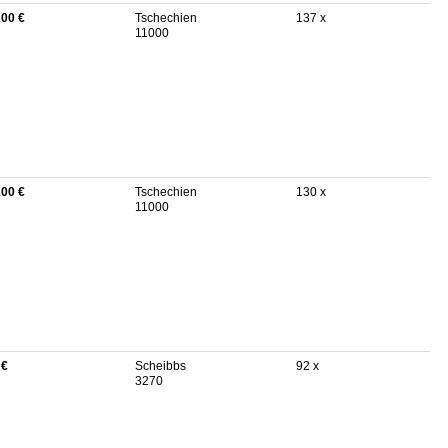
200 €
Tschechien
137 x
11000
100 €
Tschechien
130 x
11000
 €
Scheibbs
92 x
3270