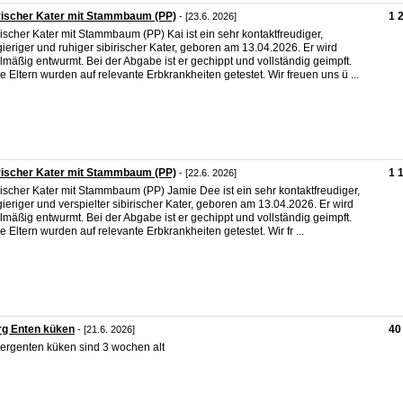
rischer Kater mit Stammbaum (PP)
1 
- [23.6. 2026]
rischer Kater mit Stammbaum (PP) Kai ist ein sehr kontaktfreudiger,
ieriger und ruhiger sibirischer Kater, geboren am 13.04.2026. Er wird
lmäßig entwurmt. Bei der Abgabe ist er gechippt und vollständig geimpft.
e Eltern wurden auf relevante Erbkrankheiten getestet. Wir freuen uns ü ...
rischer Kater mit Stammbaum (PP)
1 
- [22.6. 2026]
rischer Kater mit Stammbaum (PP) Jamie Dee ist ein sehr kontaktfreudiger,
ieriger und verspielter sibirischer Kater, geboren am 13.04.2026. Er wird
lmäßig entwurmt. Bei der Abgabe ist er gechippt und vollständig geimpft.
e Eltern wurden auf relevante Erbkrankheiten getestet. Wir fr ...
rg Enten küken
40
- [21.6. 2026]
ergenten küken sind 3 wochen alt