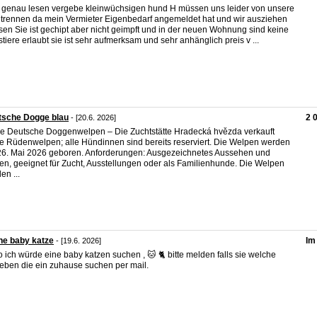
e genau lesen vergebe kleinwüchsigen hund H müssen uns leider von unsere
 trennen da mein Vermieter Eigenbedarf angemeldet hat und wir ausziehen
en Sie ist gechipt aber nicht geimpft und in der neuen Wohnung sind keine
tiere erlaubt sie ist sehr aufmerksam und sehr anhänglich preis v ...
tsche Dogge blau
2 
- [20.6. 2026]
e Deutsche Doggenwelpen – Die Zuchtstätte Hradecká hvězda verkauft
e Rüdenwelpen; alle Hündinnen sind bereits reserviert. Die Welpen werden
6. Mai 2026 geboren. Anforderungen: Ausgezeichnetes Aussehen und
n, geeignet für Zucht, Ausstellungen oder als Familienhunde. Die Welpen
en ...
he baby katze
Im
- [19.6. 2026]
o ich würde eine baby katzen suchen , 🐱 🐈 bitte melden falls sie welche
eben die ein zuhause suchen per mail.