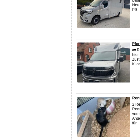
Bauj
Neu 
PS -
Pfer
🚛 R
hier
Zust
Kilo
Ren
2 Re
Renn
verm
Ange
für ..