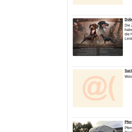
Dob
Die 
habe
die 
Leis
Suc
Würd
Pfer
Pfer