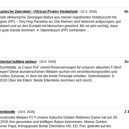
kanische Zwergigel - (African Pygmy Hedgehog)
Im
- [11.6. 2026]
biete afrikanische Zwergigel-Babys aus meiner registrierten Hobbyzucht mit
gree (PP) – Tiny Hog Paradise an. Die Kleinen sind liebevoll aufgezogen, gut
alisiert und an den Kontakt mit Menschen gewöhnt. Mir ist sehr wichtig, dass
in gute Hände kommen. ✔ Stammbaum (PP) vorhanden ...
inental bulldog welpen
Zu
- [10.6. 2026]
Zuchtstätte „le Coeur Pur“ nimmt Reservierungen für unseren aktuellen F-Wurf
egen! Diese wunderschönen Welpen suchen ein verantwortungsvolles und
evolles Zuhause, in dem sie die beste Fürsorge erhalten. Geburtsdatum: 8.
2026 Über die Eltern: Beide Elternteile zeichnen sich durch ...
dendoodle
2 
- [10.6. 2026]
endoodle Welpen F1 !! Unsere hübsche Golden Retriever Dame hat am 29.
 2026 ihre gesunden und kräftigen Babys bekommen. Mama: Golden
iever Papa: Königspudel Beide Elterntiere HD, ED, Frei, getestet auf div.