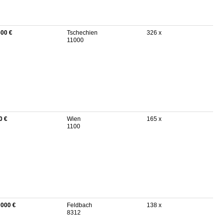
600 €
Tschechien
326 x
11000
0 €
Wien
165 x
1100
 000 €
Feldbach
138 x
8312