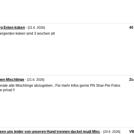
rg Enten küken
40
- [21.6. 2026]
ergenten küken sind 3 wochen alt
en Mischlinge
Zu
- [21.6. 2026]
nate alte Mischlinge abzugeben , Für mehr Infos gerne PN Shar-Pei Fotos
 privat !!
en uns leider von unseren Hund trennen dackel mudi Misc
V
- [20.6. 2026]