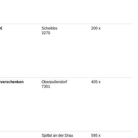
 €
Scheibbs
200 x
3270
 verschenken
Oberpullendorf
405 x
7301
B
Spittal an der Drau
595 x