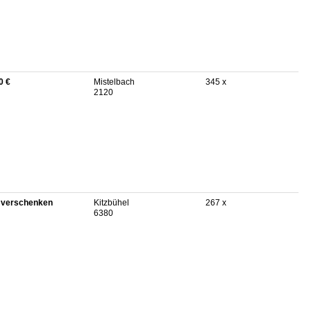
0 €
Mistelbach
345 x
2120
 verschenken
Kitzbühel
267 x
6380