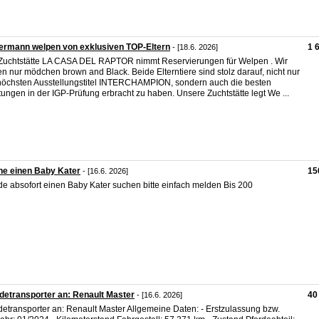
ermann welpen von exklusiven TOP-Eltern
1 
- [18.6. 2026]
Zuchtstätte LA CASA DEL RAPTOR nimmt Reservierungen für Welpen . Wir
n nur mödchen brown and Black. Beide Elterntiere sind stolz darauf, nicht nur
höchsten Ausstellungstitel INTERCHAMPION, sondern auch die besten
tungen in der IGP-Prüfung erbracht zu haben. Unsere Zuchtstätte legt We ...
he einen Baby Kater
15
- [16.6. 2026]
e absofort einen Baby Kater suchen bitte einfach melden Bis 200
detransporter an: Renault Master
40
- [16.6. 2026]
detransporter an: Renault Master Allgemeine Daten: - Erstzulassung bzw.