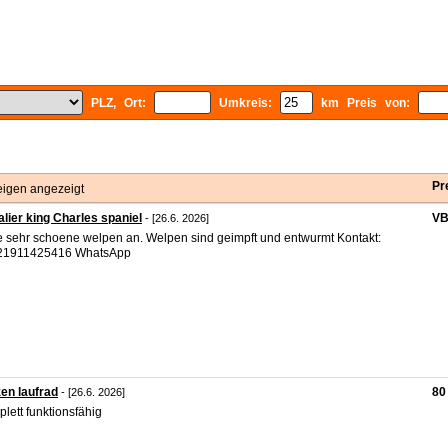
PLZ, Ort:
Umkreis:
km Preis von:
Pr
eigen angezeigt
lier king Charles spaniel
V
- [26.6. 2026]
e sehr schoene welpen an. Welpen sind geimpft und entwurmt Kontakt:
21911425416 WhatsApp
en laufrad
80
- [26.6. 2026]
lett funktionsfähig