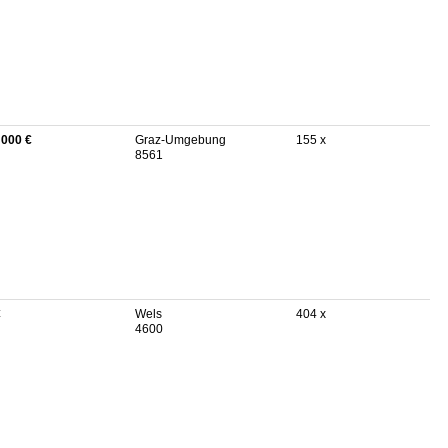
 000 €
Graz-Umgebung
155 x
8561
€
Wels
404 x
4600