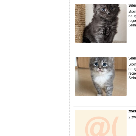
Sibi
Sibi
neug
rege
Sein
Sibi
Sibi
neug
rege
Sein
zwe
2 zw