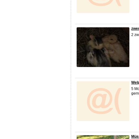
zwe
2 zw
Welp
5 Mo
gerne
Müss