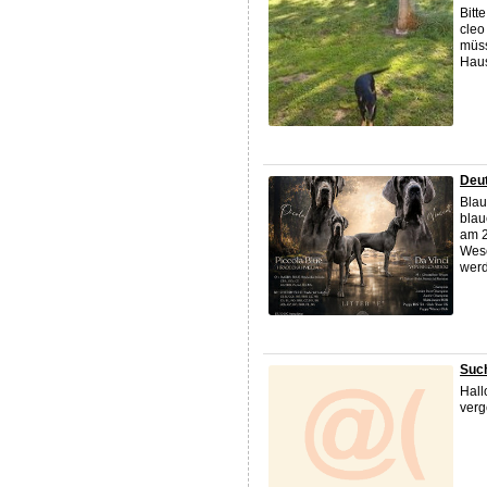
Bitt
cleo
müss
Haus
Deu
Blau
blau
am 2
Wese
werd
Suc
Hall
verg