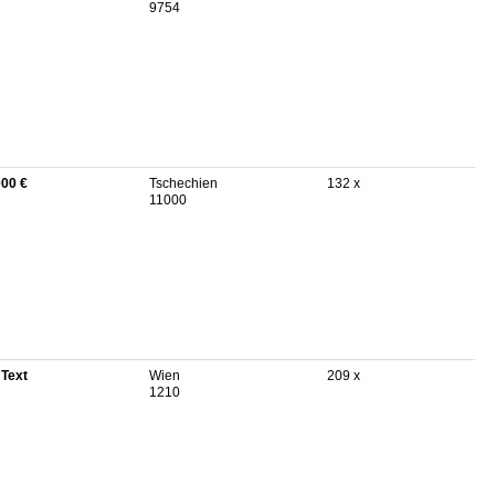
9754
000 €
Tschechien
132 x
11000
 Text
Wien
209 x
1210