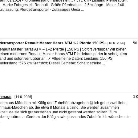
ahr: 01/2024 - Kilometerstand Fahrgestell: 57.371 km - Zustand Pferdeabteil:
- Marke Fahrgestell: Renault - Größe Pferdeabteil: 2,5m länge - Motor: 140
 Zulassung: Pferdetransporter - Zulässiges Gesa ...
detransporter Renault Master Haras ATM 1-2 Pferde 150 PS
50
- [16.6. 2026]
enault Master Haras ATM – 1–2 Pferde | 150 PS | Sofort verfügbar Wir bieten
 einen modernen Renault Master Haras ATM Pferdetransporter in sehr gutem
and und sofort verfügbar an. 📌 Allgemeine Daten: Leistung: 150 PS
meterstand: 576 km Kraftstoff: Diesel Getriebe: Schaltgetriebe ...
nmaus
1 
- [14.6. 2026]
nnmaus-Mädchen mit Käfig und Zubehör abzugeben 🐹 Ich gebe zwei liebe
maus-Mädchen ab, die etwa 8 Monate alt sind. Sie werden zusammen
ittelt, da sie sich gut verstehen und nicht getrennt werden sollten. Zum
bot gehören außerdem der Käfig sowie passendes Zubehör. Ich wünsche mir
.