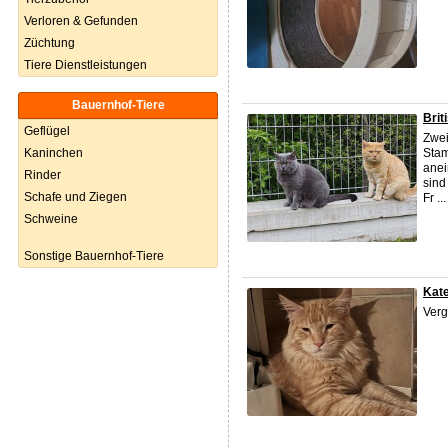
Verloren & Gefunden
Züchtung
Tiere Dienstleistungen
Bauernhof-Tiere
Brit
Geflügel
Zwei
Kaninchen
Stam
anei
Rinder
sind
Schafe und Ziegen
Fr ...
Schweine
Sonstige Bauernhof-Tiere
Kat
Ver