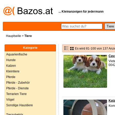
... Kleinanzeigen für jedermann
Hauptseite
>
Tiere
Kategorie
Es wird 81-100 von 137 Anz
Aquarienfische
Cava
Hunde
Viet
004
Katzen
Kleintiere
Pferde
Pferde - Zubehör
Pferde - Dienste
Terrarien Tiere
Vögel
Katz
Sonstige Haustiere
Komp
Tierzubehör