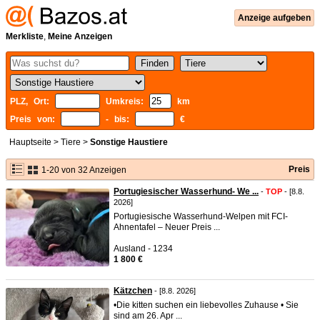
Anzeige aufgeben
Merkliste
,
Meine Anzeigen
PLZ, Ort:
Umkreis:
km
Preis von:
- bis:
€
Hauptseite
>
Tiere
>
Sonstige Haustiere
Preis
1-20 von 32 Anzeigen
Portugiesischer Wasserhund- We ...
-
TOP
- [8.8.
2026]
Portugiesische Wasserhund-Welpen mit FCI-
Ahnentafel – Neuer Preis ...
Ausland - 1234
1 800 €
Kätzchen
- [8.8. 2026]
•Die kitten suchen ein liebevolles Zuhause • Sie
sind am 26. Apr ...