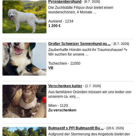
Pyrenäenberghund
- [8.7. 2026]
Die Zuchtstätte Filipuv dvur bietet einen
wunderschönen, 4 Monate ...
Ausland - 1234
1 200 €
Großer Schweizer Sennenhund pu ...
- [6.7. 2026]
Zauberhafte Hündin sucht ihr Traumzuhause! 🐾
Wir suchen für unsere ...
Tschechien - 11000
VB
Verschenken katter
- [1.7. 2026]
Aus familiären Gründen müssen wir uns leider von
unserem ca. einj ...
Wien - 1120
Zu verschenken
Bulmastif s PP/ Bullmastif/ Bu ...
- [28.6. 2026]
Aufgrund der Stornierung des Angebots bietet der