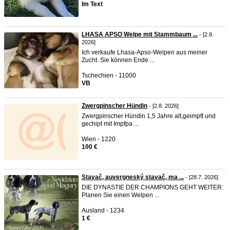
Im Text
LHASA APSO Welpe mit Stammbaum ...
- [2.8.
2026]
Ich verkaufe Lhasa-Apso-Welpen aus meiner
Zucht. Sie können Ende ...
Tschechien - 11000
VB
Zwergpinscher Hündin
- [2.8. 2026]
Zwergpinscher Hündin 1,5 Jahre alt,geimpft und
gechipt mit Impfpa ...
Wien - 1220
100 €
Stavač, auvergneský stavač, ma ...
- [28.7. 2026]
DIE DYNASTIE DER CHAMPIONS GEHT WEITER:
Planen Sie einen Welpen ...
Ausland - 1234
1 €