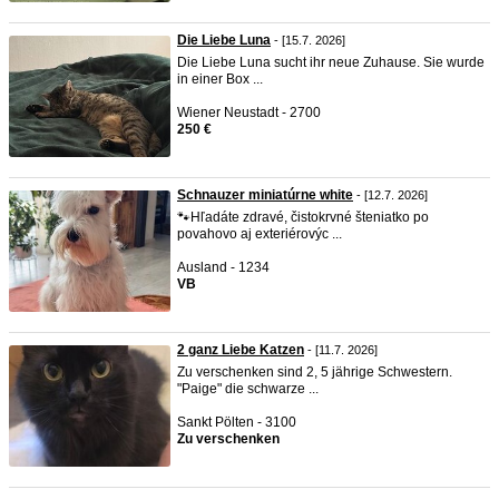
Die Liebe Luna
- [15.7. 2026]
Die Liebe Luna sucht ihr neue Zuhause. Sie wurde
in einer Box ...
Wiener Neustadt - 2700
250 €
Schnauzer miniatúrne white
- [12.7. 2026]
🐾Hľadáte zdravé, čistokrvné šteniatko po
povahovo aj exteriérovýc ...
Ausland - 1234
VB
2 ganz Liebe Katzen
- [11.7. 2026]
Zu verschenken sind 2, 5 jährige Schwestern.
"Paige" die schwarze ...
Sankt Pölten - 3100
Zu verschenken