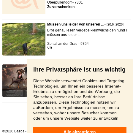
Oberpullendorf - 7301
Zu verschenken
Müssen uns leider von unseren ...
- [20.6. 2026]
Bitte genau lesen vergebe kleinwüchsigen hund H
müssen uns leider ...
Spittal an der Drau - 9754
VB
Dobermann welpen von exklusive ...
- [18.6. 2026]
Ihre Privatsphäre ist uns wichtig
Die Zuchtstätte LA CASA DEL RAPTOR nimmt
Reservierungen für Welpe ...
Diese Website verwendet Cookies und Targeting
Tschechien - 11000
Technologien, um Ihnen ein besseres Internet-
1 600 €
Erlebnis zu ermöglichen und die Werbung, die
Sie sehen, besser an Ihre Bedürfnisse
anzupassen. Diese Technologien nutzen wir
außerdem, um Ergebnisse zu messen, um zu
Seite:
1
2
Nächste
verstehen, woher unsere Besucher kommen
oder um unsere Website weiter zu entwickeln.
©2026 Bazos -
Kleinanzeigen, Bazar Sonstige Haustiere
Alle akzeptieren