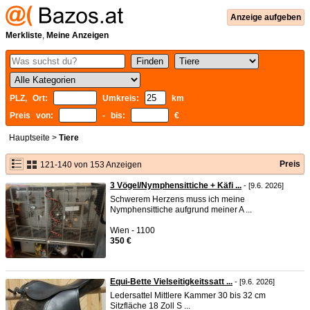
Anzeige aufgeben
Merkliste
,
Meine Anzeigen
PLZ, Ort:
Umkreis:
km
Preis von:
- bis:
€
Hauptseite
>
Tiere
Preis
121-140 von 153 Anzeigen
3 Vögel/Nymphensittiche + Käfi ...
- [9.6. 2026]
Schwerem Herzens muss ich meine
Nymphensittiche aufgrund meiner A ...
Wien - 1100
350 €
Equi-Bette Vielseitigkeitssatt ...
- [9.6. 2026]
Ledersattel Mittlere Kammer 30 bis 32 cm
Sitzfläche 18 Zoll S ...