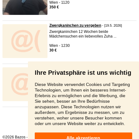
Wien - 1120
350 €
Zwergkaninchen zu vergeben
- [19.5. 2026]
Zwergkaninchen 12 Wochen beide
Mädchensuchen ein liebevolles Zuha ...
Wien - 1230
30 €
Babykatzen
- [19.5. 2026]
Ihre Privatsphäre ist uns wichtig
Wir würden ab sofort eine baby katze suchen
Whats app 0664 75 ...
Diese Website verwendet Cookies und Targeting
Wiener Neustadt - 2700
Technologien, um Ihnen ein besseres Internet-
150 €
Erlebnis zu ermöglichen und die Werbung, die
Sie sehen, besser an Ihre Bedürfnisse
anzupassen. Diese Technologien nutzen wir
außerdem, um Ergebnisse zu messen, um zu
Seite:
Vorherige
6
7
8
Nächste
verstehen, woher unsere Besucher kommen
oder um unsere Website weiter zu entwickeln.
©2026 Bazos -
Kleinanzeigen, Bazar
Alle akzeptieren