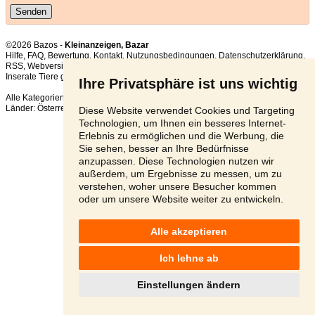
©2026 Bazos -
Kleinanzeigen, Bazar
Hilfe
,
FAQ
,
Bewertung
,
Kontakt
,
Nutzungsbedingungen
,
Datenschutzerklärung
,
RSS
,
Inserate Tiere gesamt:
167
, in 24 Stunden:
11
Ihre Privatsphäre ist uns wichtig
Alle Kategorien
,
Beliebte Suchen
Länder:
Österreich
,
Tschechien
,
Slowakei
,
Polen
Diese Website verwendet Cookies und Targeting
Technologien, um Ihnen ein besseres Internet-
Erlebnis zu ermöglichen und die Werbung, die
Sie sehen, besser an Ihre Bedürfnisse
anzupassen. Diese Technologien nutzen wir
außerdem, um Ergebnisse zu messen, um zu
verstehen, woher unsere Besucher kommen
oder um unsere Website weiter zu entwickeln.
Alle akzeptieren
Ich lehne ab
Einstellungen ändern