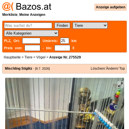
Anzeige aufgeben
Merkliste
,
Meine Anzeigen
PLZ, Ort:
Umkreis:
km
Preis von:
- bis:
€
Hauptseite
>
Tiere
>
Vögel
>
Anzeige Nr. 275529
Mischling Stiglitz
Löschen/ Ändern/ Top
- [8.7. 2026]